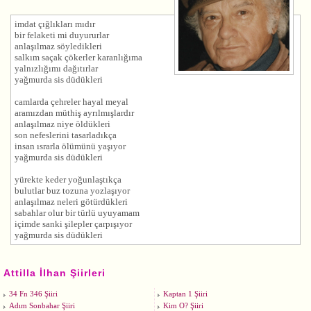
imdat çığlıkları mıdır
bir felaketi mi duyururlar
anlaşılmaz söyledikleri
salkım saçak çökerler karanlığıma
yalnızlığımı dağıtırlar
yağmurda sis düdükleri
camlarda çehreler hayal meyal
aramızdan müthiş ayrılmışlardır
anlaşılmaz niye öldükleri
son nefeslerini tasarladıkça
insan ısrarla ölümünü yaşıyor
yağmurda sis düdükleri
yürekte keder yoğunlaştıkça
bulutlar buz tozuna yozlaşıyor
anlaşılmaz neleri götürdükleri
sabahlar olur bir türlü uyuyamam
içimde sanki şilepler çarpışıyor
yağmurda sis düdükleri
Attilla İlhan Şiirleri
34 Fn 346 Şiiri
Kaptan 1 Şiiri
Adım Sonbahar Şiiri
Kim O? Şiiri