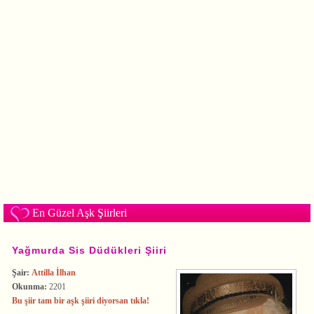
En Güzel Aşk Şiirleri
Yağmurda Sis Düdükleri Şiiri
Şair:
Attilla İlhan
Okunma:
2201
Bu şiir tam bir aşk şiiri diyorsan tıkla!