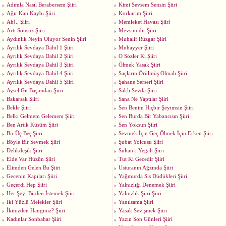
Adımla Nasıl Berabersem Şiiri
Kimi Sevsem Sensin Şiiri
Ağır Kan Kaybı Şiiri
Korkarım Şiiri
Ah!.. Şiiri
Memleket Havası Şiiri
Artı Sonsuz Şiiri
Mevsimidir Şiiri
Aydınlık Neyin Oluyor Senin Şiiri
Muhalif Rüzgar Şiiri
Ayrılık Sevdaya Dahil 1 Şiiri
Muhayyer Şiiri
Ayrılık Sevdaya Dahil 2 Şiiri
O Sözler Ki Şiiri
Ayrılık Sevdaya Dahil 3 Şiiri
Ölmek Yasak Şiiri
Ayrılık Sevdaya Dahil 4 Şiiri
Saçların Örülmüş Olmalı Şiiri
Ayrılık Sevdaya Dahil 5 Şiiri
Şahane Serseri Şiiri
Aysel Git Başımdan Şiiri
Saklı Sevda Şiiri
Bakarsak Şiiri
Sana Ne Yaptılar Şiiri
Bekle Şiiri
Sen Benim Hiçbir Şeyimsin Şiiri
Belki Gelmem Gelemem Şiiri
Sen Burda Bir Yabancısın Şiiri
Ben Artık Küsüm Şiiri
Sen Yoksun Şiiri
Bir Üç Beş Şiiri
Sevmek İçin Geç Ölmek İçin Erken Şiiri
Böyle Bir Sevmek Şiiri
Şubat Yolcusu Şiiri
Delikdeşik Şiiri
Sultan-ı Yegah Şiiri
Elde Var Hüzün Şiiri
Tut Ki Gecedir Şiiri
Elimden Gelen Bu Şiiri
Usturanın Ağzında Şiiri
Gecenin Kapıları Şiiri
Yağmurda Sis Düdükleri Şiiri
Geçerdi Hep Şiiri
Yalnızlığı Denemek Şiiri
Her Şeyi Birden İstemek Şiiri
Yalnızlık Şiiri Şiiri
İki Yüzlü Melekler Şiiri
Yanılsama Şiiri
İkinizden Hanginiz? Şiiri
Yasak Sevişmek Şiiri
Kadınlar Sonbahar Şiiri
Yazın Son Günleri Şiiri