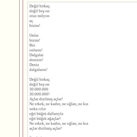
Değil birkaç
değil beş on
otuz milyon
aç
bizim!
Onlar
bizim!
Biz
onların!
Dalgalar
denizin!
Deniz
dalgaların!
Değil birkaç
değil beş on
30.000.000
30.000.000!
Açlar dizilmiş açlar!
Ne erkek, ne kadın, ne oğlan, ne kız
sıska cılız
eğri büğrü dallarıyla
eğri büğrü ağaçlar!
Ne erkek, ne kadın, ne oğlan, ne kız
açlar dizilmiş açlar!