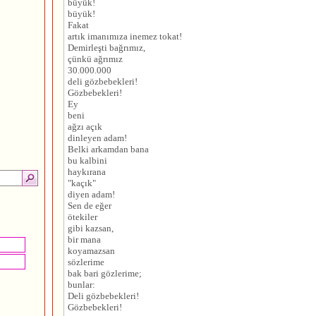
büyük!
büyük!
Fakat
artık imanımıza inemez tokat!
Demirleşti bağrımız,
çünkü ağrımız
30.000.000
deli gözbebekleri!
Gözbebekleri!
Ey
beni
ağzı açık
dinleyen adam!
Belki arkamdan bana
bu kalbini
haykırana
"kaçık"
diyen adam!
Sen de eğer
ötekiler
gibi kazsan,
bir mana
koyamazsan
sözlerime
bak bari gözlerime;
bunlar:
Deli gözbebekleri!
Gözbebekleri!