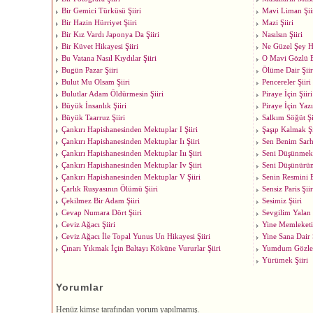
Bir Gemici Türküsü Şiiri
Mavi Liman Şii
Bir Hazin Hürriyet Şiiri
Mazi Şiiri
Bir Kız Vardı Japonya Da Şiiri
Nasılsın Şiiri
Bir Küvet Hikayesi Şiiri
Ne Güzel Şey Ha
Bu Vatana Nasıl Kıydılar Şiiri
O Mavi Gözlü Bi
Bugün Pazar Şiiri
Ölüme Dair Şiir
Bulut Mu Olsam Şiiri
Pencereler Şiiri
Bulutlar Adam Öldürmesin Şiiri
Piraye İçin Şiiri
Büyük İnsanlık Şiiri
Piraye İçin Yazı
Büyük Taarruz Şiiri
Salkım Söğüt Şi
Çankırı Hapishanesinden Mektuplar I Şiiri
Şaşıp Kalmak Şi
Çankırı Hapishanesinden Mektuplar Iı Şiiri
Sen Benim Sarh
Çankırı Hapishanesinden Mektuplar Iıı Şiiri
Seni Düşünmek 
Çankırı Hapishanesinden Mektuplar Iv Şiiri
Seni Düşünürüm
Çankırı Hapishanesinden Mektuplar V Şiiri
Senin Resmini 
Çarlık Rusyasının Ölümü Şiiri
Sensiz Paris Şiir
Çekilmez Bir Adam Şiiri
Sesimiz Şiiri
Cevap Numara Dört Şiiri
Sevgilim Yalan 
Ceviz Ağacı Şiiri
Yine Memleketim
Ceviz Ağacı İle Topal Yunus Un Hikayesi Şiiri
Yine Sana Dair Ş
Çınarı Yıkmak İçin Baltayı Köküne Vururlar Şiiri
Yumdum Gözleri
Yürümek Şiiri
Yorumlar
Henüz kimse tarafından yorum yapılmamış.