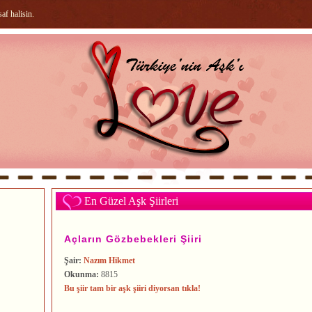
f halisin.
En Güzel Aşk Şiirleri
Açların Gözbebekleri Şiiri
Şair:
Nazım Hikmet
Okunma:
8815
Bu şiir tam bir aşk şiiri diyorsan tıkla!