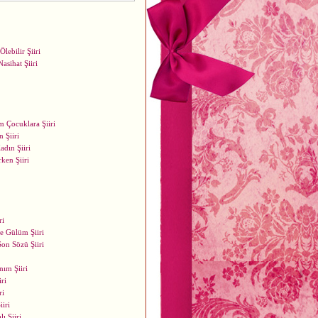
lebilir Şiiri
asihat Şiiri
m Çocuklara Şiiri
 Şiiri
adın Şiiri
ken Şiiri
ri
e Gülüm Şiiri
on Sözü Şiiri
nım Şiiri
ri
ri
iiri
ı Şiiri