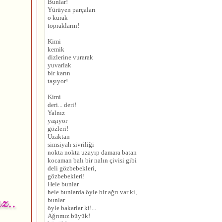
Bunlar!
Yürüyen parçaları
o kurak
toprakların!
Kimi
kemik
dizlerine vurarak
yuvarlak
bir karın
taşıyor!
Kimi
deri... deri!
Yalnız
yaşıyor
gözleri!
Uzaktan
simsiyah sivriliği
nokta nokta uzayıp damara batan
kocaman balı bir nalın çivisi gibi
deli gözbebekleri,
gözbebekleri!
Hele bunlar
hele bunlarda öyle bir ağrı var ki,
bunlar
öyle bakarlar ki!...
Ağrımız büyük!