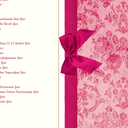
ri
tırlamak Seni Şiiri
r Devdi Şiiri
i
lmış 21-22 Şiirleri Şiiri
iri
iri
oşluğumsun Şiiri
Şiiri
 Şiiri
Ben Yapacağım Şiiri
i
Söylersem Şiiri
in Üstüne Söylenmiştir Şiiri
iiri
mi Şiiri