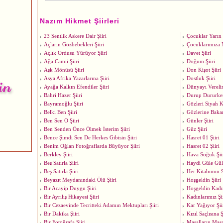
Nazım Hikmet Şiirleri
23 Sentlik Askere Dair Şiiri
Çocuklar Yarın Ö
Açların Gözbebekleri Şiiri
Çocuklarımıza N
Açlık Ordusu Yürüyor Şiiri
Davet Şiiri
Ağa Camii Şiiri
Doğum Şiiri
Aşk Mönüsü Şiiri
Don Kişot Şiiri
Asya Afrika Yazarlarına Şiiri
Dostluk Şiiri
Ayağa Kalkın Efendiler Şiiri
Dünyayı Vereli
Bahri Hazer Şiiri
Durup Dururken
Bayramoğlu Şiiri
Gözleri Siyah K
Belki Ben Şiiri
Gözlerine Bakar
Ben Sen O Şiiri
Günler Şiiri
Ben Senden Önce Ölmek İsterim Şiiri
Güz Şiiri
Bence Şimdi Sen De Herkes Gibisin Şiiri
Hasret 01 Şiiri
Benim Oğlan Fotoğraflarda Büyüyor Şiiri
Hasret 02 Şiiri
Berkley Şiiri
Hava Soğuk Şii
Beş Satırla Şiiri
Haydi Güle Gül
Beş Satırla Şiiri
Her Kitabımın S
Beyazıt Meydanındaki Ölü Şiiri
Hoşgeldin Şiiri
Bir Acayip Duygu Şiiri
Hoşgeldin Kadı
Bir Ayrılış Hikayesi Şiiri
Kadınlarımız Şii
Bir Cezaevinde Tecritteki Adamın Mektupları Şiiri
Kar Yağıyor Şii
Bir Dakika Şiiri
Kızıl Saçlısına Ş
Bir Fotoğrafa Şiiri
Masalların Masal