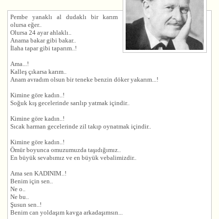
Pembe yanaklı al dudaklı bir karım
olursa eğer..
Olursa 24 ayar ahlaklı..
Anama bakar gibi bakar..
İlaha tapar gibi taparım..!
Ama...!
Kalleş çıkarsa karım..
Anam avradım olsun bir teneke benzin döker yakarım...!
Kimine göre kadın..!
Soğuk kış gecelerinde sarılıp yatmak içindir..
Kimine göre kadın..!
Sıcak harman gecelerinde zil takıp oynatmak içindir..
Kimine göre kadın..!
Ömür boyunca omuzumuzda taşıdığımız..
En büyük sevabımız ve en büyük vebalimizdir..
Ama sen KADINIM..!
Benim için sen..
Ne o..
Ne bu..
Şusun sen..!
Benim can yoldaşım kavga arkadaşımsın...