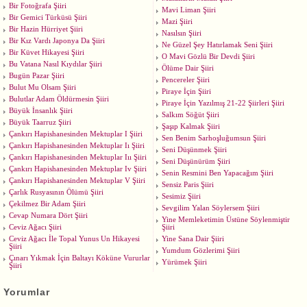
Bir Fotoğrafa Şiiri
Mavi Liman Şiiri
Bir Gemici Türküsü Şiiri
Mazi Şiiri
Bir Hazin Hürriyet Şiiri
Nasılsın Şiiri
Bir Kız Vardı Japonya Da Şiiri
Ne Güzel Şey Hatırlamak Seni Şiiri
Bir Küvet Hikayesi Şiiri
O Mavi Gözlü Bir Devdi Şiiri
Bu Vatana Nasıl Kıydılar Şiiri
Ölüme Dair Şiiri
Bugün Pazar Şiiri
Pencereler Şiiri
Bulut Mu Olsam Şiiri
Piraye İçin Şiiri
Bulutlar Adam Öldürmesin Şiiri
Piraye İçin Yazılmış 21-22 Şiirleri Şiiri
Büyük İnsanlık Şiiri
Salkım Söğüt Şiiri
Büyük Taarruz Şiiri
Şaşıp Kalmak Şiiri
Çankırı Hapishanesinden Mektuplar I Şiiri
Sen Benim Sarhoşluğumsun Şiiri
Çankırı Hapishanesinden Mektuplar Iı Şiiri
Seni Düşünmek Şiiri
Çankırı Hapishanesinden Mektuplar Iıı Şiiri
Seni Düşünürüm Şiiri
Çankırı Hapishanesinden Mektuplar Iv Şiiri
Senin Resmini Ben Yapacağım Şiiri
Çankırı Hapishanesinden Mektuplar V Şiiri
Sensiz Paris Şiiri
Çarlık Rusyasının Ölümü Şiiri
Sesimiz Şiiri
Çekilmez Bir Adam Şiiri
Sevgilim Yalan Söylersem Şiiri
Cevap Numara Dört Şiiri
Yine Memleketimin Üstüne Söylenmiştir
Ceviz Ağacı Şiiri
Şiiri
Ceviz Ağacı İle Topal Yunus Un Hikayesi
Yine Sana Dair Şiiri
Şiiri
Yumdum Gözlerimi Şiiri
Çınarı Yıkmak İçin Baltayı Köküne Vururlar
Yürümek Şiiri
Şiiri
Yorumlar