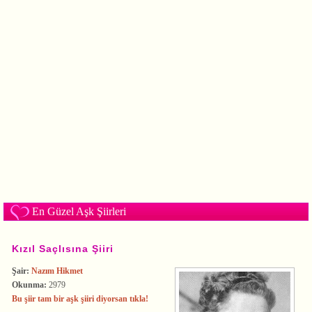
En Güzel Aşk Şiirleri
Kızıl Saçlısına Şiiri
Şair:
Nazım Hikmet
Okunma:
2979
Bu şiir tam bir aşk şiiri diyorsan tıkla!