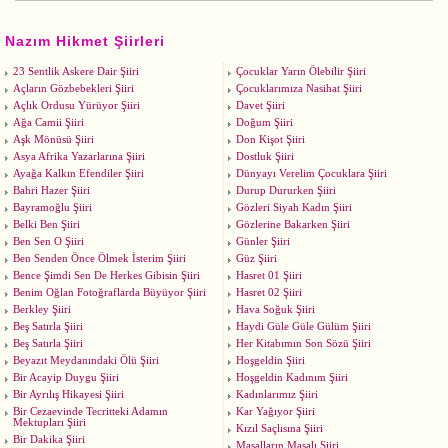
Nazım Hikmet Şiirleri
23 Sentlik Askere Dair Şiiri
Çocuklar Yarın Ölebilir Şiiri
Açların Gözbebekleri Şiiri
Çocuklarımıza Nasihat Şiiri
Açlık Ordusu Yürüyor Şiiri
Davet Şiiri
Ağa Camii Şiiri
Doğum Şiiri
Aşk Mönüsü Şiiri
Don Kişot Şiiri
Asya Afrika Yazarlarına Şiiri
Dostluk Şiiri
Ayağa Kalkın Efendiler Şiiri
Dünyayı Verelim Çocuklara Şiiri
Bahri Hazer Şiiri
Durup Dururken Şiiri
Bayramoğlu Şiiri
Gözleri Siyah Kadın Şiiri
Belki Ben Şiiri
Gözlerine Bakarken Şiiri
Ben Sen O Şiiri
Günler Şiiri
Ben Senden Önce Ölmek İsterim Şiiri
Güz Şiiri
Bence Şimdi Sen De Herkes Gibisin Şiiri
Hasret 01 Şiiri
Benim Oğlan Fotoğraflarda Büyüyor Şiiri
Hasret 02 Şiiri
Berkley Şiiri
Hava Soğuk Şiiri
Beş Satırla Şiiri
Haydi Güle Güle Gülüm Şiiri
Beş Satırla Şiiri
Her Kitabımın Son Sözü Şiiri
Beyazıt Meydanındaki Ölü Şiiri
Hoşgeldin Şiiri
Bir Acayip Duygu Şiiri
Hoşgeldin Kadınım Şiiri
Bir Ayrılış Hikayesi Şiiri
Kadınlarımız Şiiri
Bir Cezaevinde Tecritteki Adamın
Kar Yağıyor Şiiri
Mektupları Şiiri
Kızıl Saçlısına Şiiri
Bir Dakika Şiiri
Masalların Masalı Şiiri