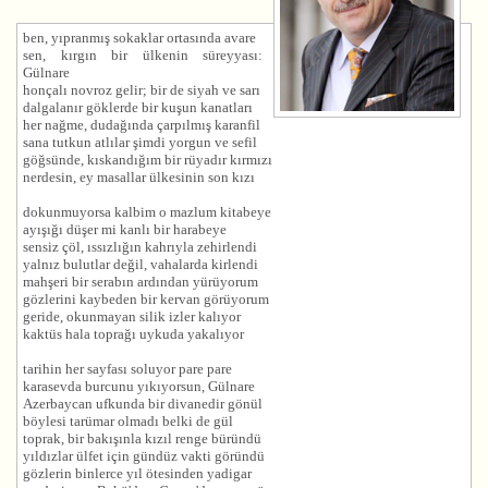
ben, yıpranmış sokaklar ortasında avare
sen, kırgın bir ülkenin süreyyası:
Gülnare
honçalı novroz gelir; bir de siyah ve sarı
dalgalanır göklerde bir kuşun kanatları
her nağme, dudağında çarpılmış karanfil
sana tutkun atlılar şimdi yorgun ve sefil
göğsünde, kıskandığım bir rüyadır kırmızı
nerdesin, ey masallar ülkesinin son kızı
dokunmuyorsa kalbim o mazlum kitabeye
ayışığı düşer mi kanlı bir harabeye
sensiz çöl, ıssızlığın kahrıyla zehirlendi
yalnız bulutlar değil, vahalarda kirlendi
mahşeri bir serabın ardından yürüyorum
gözlerini kaybeden bir kervan görüyorum
geride, okunmayan silik izler kalıyor
kaktüs hala toprağı uykuda yakalıyor
tarihin her sayfası soluyor pare pare
karasevda burcunu yıkıyorsun, Gülnare
Azerbaycan ufkunda bir divanedir gönül
böylesi tarümar olmadı belki de gül
toprak, bir bakışınla kızıl renge büründü
yıldızlar ülfet için gündüz vakti göründü
gözlerin binlerce yıl ötesinden yadigar