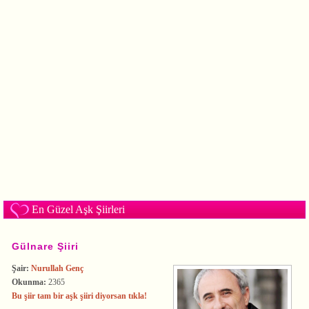
En Güzel Aşk Şiirleri
Gülnare Şiiri
Şair:
Nurullah Genç
Okunma:
2365
Bu şiir tam bir aşk şiiri diyorsan tıkla!