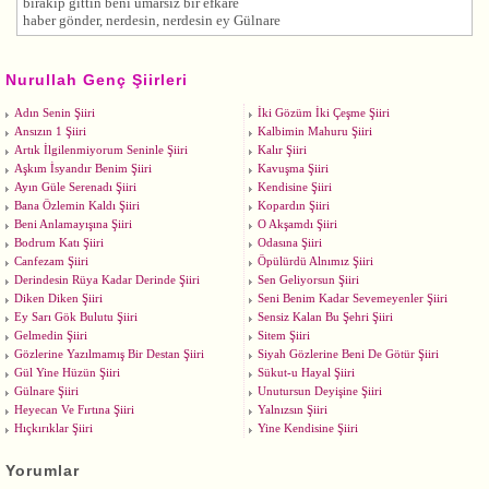
bırakıp gittin beni umarsız bir efkare
haber gönder, nerdesin, nerdesin ey Gülnare
Nurullah Genç Şiirleri
Adın Senin Şiiri
İki Gözüm İki Çeşme Şiiri
Ansızın 1 Şiiri
Kalbimin Mahuru Şiiri
Artık İlgilenmiyorum Seninle Şiiri
Kalır Şiiri
Aşkım İsyandır Benim Şiiri
Kavuşma Şiiri
Ayın Güle Serenadı Şiiri
Kendisine Şiiri
Bana Özlemin Kaldı Şiiri
Kopardın Şiiri
Beni Anlamayışına Şiiri
O Akşamdı Şiiri
Bodrum Katı Şiiri
Odasına Şiiri
Canfezam Şiiri
Öpülürdü Alnımız Şiiri
Derindesin Rüya Kadar Derinde Şiiri
Sen Geliyorsun Şiiri
Diken Diken Şiiri
Seni Benim Kadar Sevemeyenler Şiiri
Ey Sarı Gök Bulutu Şiiri
Sensiz Kalan Bu Şehri Şiiri
Gelmedin Şiiri
Sitem Şiiri
Gözlerine Yazılmamış Bir Destan Şiiri
Siyah Gözlerine Beni De Götür Şiiri
Gül Yine Hüzün Şiiri
Sükut-u Hayal Şiiri
Gülnare Şiiri
Unutursun Deyişine Şiiri
Heyecan Ve Fırtına Şiiri
Yalnızsın Şiiri
Hıçkırıklar Şiiri
Yine Kendisine Şiiri
Yorumlar