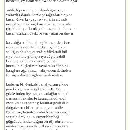
nerdesin, ey Bakü'den, Gence'den esen rüzgar
yaldızlı perçemlerin ıslandıkça uzuyor
yalnızlık damla damla şakağından sızıyor
bazen öfke, kavgayı sevenlerin ardında
mahülya ve hüzün; bazen korku ve sevda
çiçeklerin yurdunda yalnız senin kokun var
bazen uzaktan uzak, bazen yakın bir duvar
karanlığa mahkumdur gökte sensiz, sitare
ruhumu zevalinle buuşturma, Gülnare
soluğun ab-ı hayat mıdır; filizlendi kül
siyah bir lale gibi aynaya düştü kakül
kırdın yüreğimdeki saatin akrebini
kuruttun düşlerimin hayal mürekkebini
hangi ırmağa baksam akıyorsun derinden
Hazar, acılarınla ağlıyor kederinden
kuduran bir denizde benziyorsun şikare
görebilseydi seni ejderhalar, Gülnare
gözlerinden fışkıran yanardağlar sönerdi
o ısırgan bakışlar balmumuna dönerdi
oysa şimdi su sarhoş; balıklar geldi dile
dalgalar son bir umut vuruyor sahile
Nahcıvan, hasretinle alevlenen sır çerağ
seninle firakını unutuyor Karabağ
göğsünde, kıskandığım bir rüyadır kırmızı
nerdesin, ey masallar ülkesinin son kızı